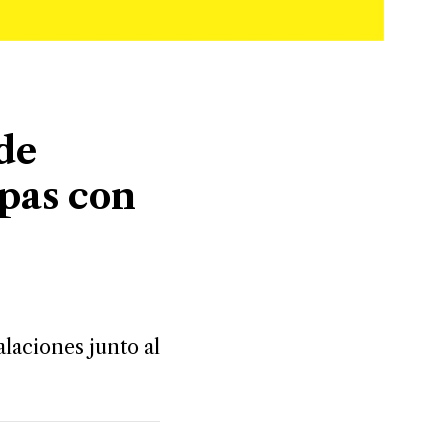
de
pas con
s
talaciones junto al