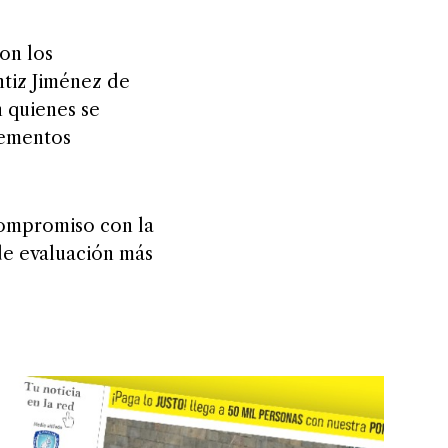
on los
ntiz Jiménez de
 quienes se
lementos
compromiso con la
de evaluación más