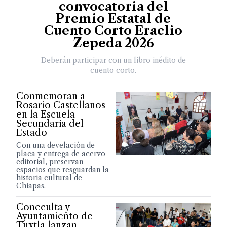
convocatoria del
Premio Estatal de
Cuento Corto Eraclio
Zepeda 2026
Deberán participar con un libro inédito de
cuento corto.
Conmemoran a
Rosario Castellanos
en la Escuela
Secundaria del
Estado
Con una develación de
placa y entrega de acervo
editorial, preservan
espacios que resguardan la
historia cultural de
Chiapas.
Coneculta y
Ayuntamiento de
Tuxtla lanzan