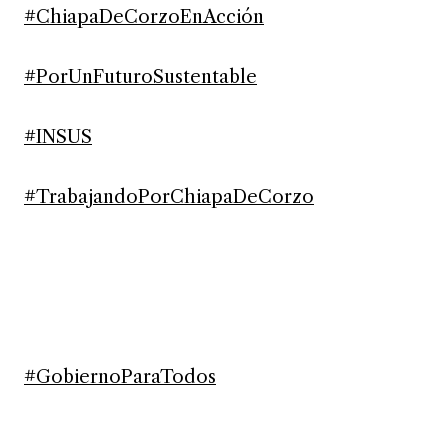
#ChiapaDeCorzoEnAcción
#PorUnFuturoSustentable
#INSUS
#TrabajandoPorChiapaDeCorzo
#GobiernoParaTodos