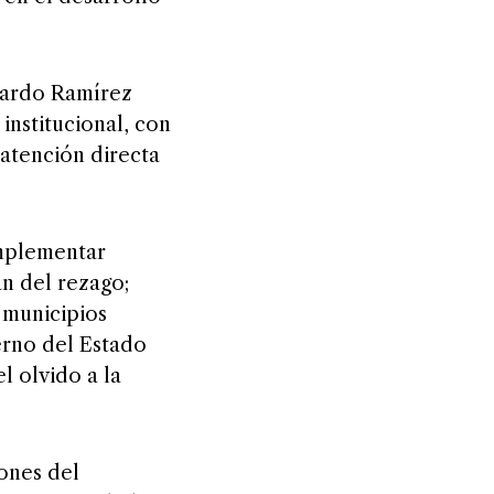
uardo Ramírez
 institucional, con
 atención directa
 implementar
an del rezago;
2 municipios
erno del Estado
l olvido a la
ones del