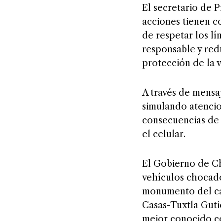
El secretario de 
acciones tienen co
de respetar los l
responsable y red
protección de la v
A través de mensa
simulando atencio
consecuencias de 
el celular.
El Gobierno de Chi
vehículos chocados
monumento del cab
Casas-Tuxtla Gutié
mejor conocido c